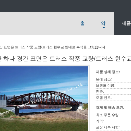
홈
약
제품
경간 표면은 트러스 작풍 교량/트러스 현수교 반대로 부식을 그렸습니다
단 하나 경간 표면은 트러스 작풍 교량/트러스 현수
제품 상세 정보:
원래 장소:
브랜드 이름:
인증:
모델 번호:
결제 및 배송 조건:
최소 주문 수량:
가격:
포장 세부 사항: