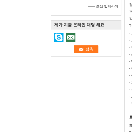
철
—— 조셉 알렉산더
직
제가 지금 온라인 채팅 해요
T
·
·
·
·
·
·
·
·
·
·
·
표