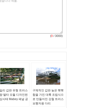
(
0
/ 3000)
일리 갑판 유형 트러스
구체적인 갑판 높은 뻣뻣
량 델타 모듈 디자인된
함을 가진 대륙 조립식으
상사태 Mabey 패널 공
로 만들어진 강철 트러스
보행자용 다리
름:
보행자용 트러스교
이름:
트러스식 교량