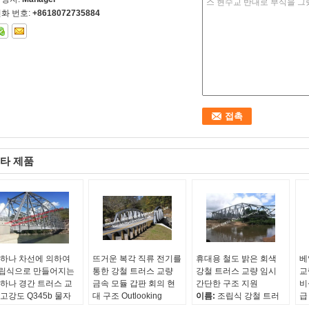
화 번호:
+8618072735884
타 제품
 하나 차선에 의하여
뜨거운 복각 직류 전기를
휴대용 철도 밝은 회색
베
립식으로 만들어지는
통한 강철 트러스 교량
강철 트러스 교량 임시
교
 하나 경간 트러스 교
금속 모듈 갑판 회의 현
간단한 구조 지원
비
 고강도 Q345b 물자
대 구조 Outlooking
이름:
조립식 강철 트러
급
징:
단일의 레인
재료:
Q345B 스틸 데크
스 보행자용 다리
이