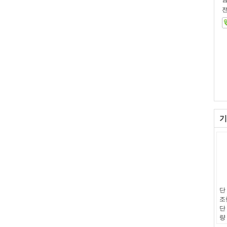
전
기
단
조
단
량
특