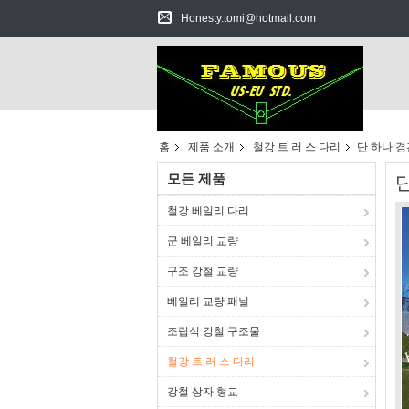
Honesty.tomi@hotmail.com
홈
제품 소개
철강 트 러 스 다리
단 하나 
모든 제품
철강 베일리 다리
군 베일리 교량
구조 강철 교량
베일리 교량 패널
조립식 강철 구조물
철강 트 러 스 다리
강철 상자 형교