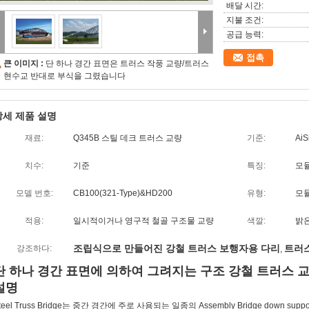
배달 시간:
지불 조건:
공급 능력:
접촉
큰 이미지 :
단 하나 경간 표면은 트러스 작풍 교량/트러스
현수교 반대로 부식을 그렸습니다
상세 제품 설명
재료:
Q345B 스틸 데크 트러스 교량
기준:
AiS
치수:
기준
특징:
모
모델 번호:
CB100(321-Type)&HD200
유형:
모
적용:
일시적이거나 영구적 철골 구조물 교량
색깔:
밝은
조립식으로 만들어진 강철 트러스 보행자용 다리
트러스
강조하다:
,
단 하나 경간 표면에 의하여 그려지는 구조 강철 트러스 
설명
teel Truss Bridge는 중간 경간에 주로 사용되는 일종의 Assembly Bridge down