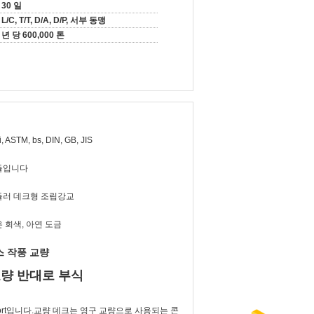
30 일
L/C, T/T, D/A, D/P, 서부 동맹
년 당 600,000 톤
i, ASTM, bs, DIN, GB, JIS
듈입니다
듈러 데크형 조립강교
 회색, 아연 도금
 작풍 교량
교량 반대로 부식
 support입니다.교량 데크는 영구 교량으로 사용되는 콘