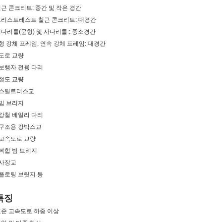
근 콘크리트: 중간 및 작은 경간
프리스트레스트 철근 콘크리트: 대경간
다리틀(문형) 및 사다리틀 : 중소경간
형 강체 프레임, 연속 강체 프레임: 대경간
 도로 교량
 보행자 전용 다리
 철도 교량
 스틸트러스교
 빔 브리지
 강철 베일리 다리
 구조용 강박스교
 고속도로 교량
 복합 빔 브리지
 사장교
 플로팅 브릿지 등
특징
준 고속도로 하중 이상