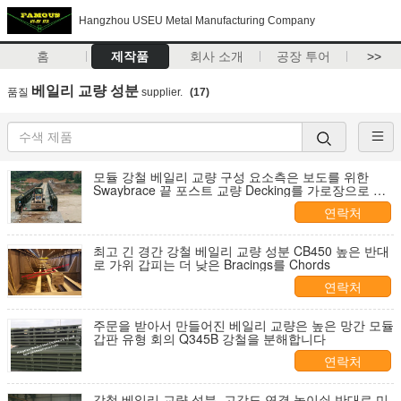
Hangzhou USEU Metal Manufacturing Company
홈
제작품
회사 소개
공장 투어
>>
베일리 교량 성분
품질
supplier.
(17)
모듈 강철 베일리 교량 구성 요소측은 보도를 위한
Swaybrace 끝 포스트 교량 Decking를 가로장으로 막
습니다
연락처
최고 긴 경간 강철 베일리 교량 성분 CB450 높은 반대
로 가위 갑피는 더 낮은 Bracings를 Chords
연락처
주문을 받아서 만들어진 베일리 교량은 높은 망간 모듈
갑판 유형 회의 Q345B 강철을 분해합니다
연락처
강철 베일리 교량 성분, 고강도 연결 놀이쇠 반대로 미