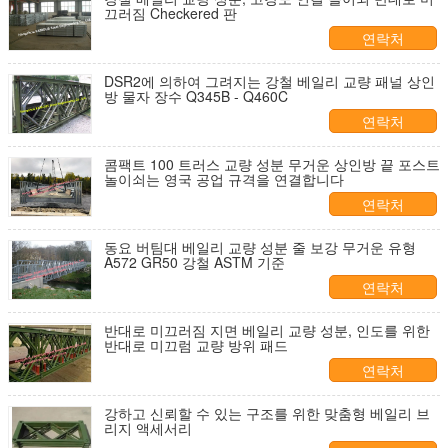
끄러짐 Checkered 판
연락처
DSR2에 의하여 그려지는 강철 베일리 교량 패널 상인
방 물자 장수 Q345B - Q460C
연락처
콤팩트 100 트러스 교량 성분 무거운 상인방 끝 포스트
놀이쇠는 영국 공업 규격을 연결합니다
연락처
동요 버팀대 베일리 교량 성분 줄 보강 무거운 유형
A572 GR50 강철 ASTM 기준
연락처
반대로 미끄러짐 지면 베일리 교량 성분, 인도를 위한
반대로 미끄럼 교량 방위 패드
연락처
강하고 신뢰할 수 있는 구조를 위한 맞춤형 베일리 브
리지 액세서리