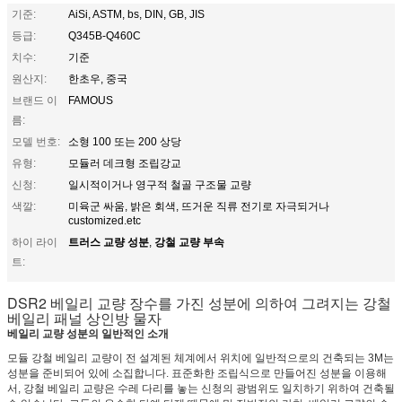
기준:
AiSi, ASTM, bs, DIN, GB, JIS
등급:
Q345B-Q460C
치수:
기준
원산지:
한초우, 중국
브랜드 이
FAMOUS
름:
모델 번호:
소형 100 또는 200 상당
유형:
모듈러 데크형 조립강교
신청:
일시적이거나 영구적 철골 구조물 교량
색깔:
미육군 싸움, 밝은 회색, 뜨거운 직류 전기로 자극되거나
customized.etc
트러스 교량 성분
강철 교량 부속
하이 라이
,
트:
DSR2 베일리 교량 장수를 가진 성분에 의하여 그려지는 강철
베일리 패널 상인방 물자
베일리 교량 성분의 일반적인 소개
모듈 강철 베일리 교량이 전 설계된 체계에서 위치에 일반적으로의 건축되는 3M는
성분을 준비되어 있에 소집합니다. 표준화한 조립식으로 만들어진 성분을 이용해
서, 강철 베일리 교량은 수레 다리를 놓는 신청의 광범위도 일치하기 위하여 건축될