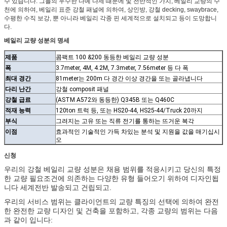
수 있습니다. 그들의 우수한 다예 다제 때문에 및 전반적인 가치, 베일리 교량의 수
천에 의하여, 베일리 표준 강철 패널에 의하여, 상인방, 강철 decking, swaybrace,
수평한 수직 보강, 뿐 아니라 베일리 각종 핀 세계적으로 설치되고 등이 도망합니
다.
베일리 교량 성분의 명세
제품
콤팩트 100 &200 동등한 베일리 교량 성분
폭
3.7meter, 4M, 4.2M, 7.3meter, 7.56meter 등 다 폭
최대 경간
81meter는 200m 다 경간 이상 경간을 또는 골라냅니다
다리 난간
강철 composit 패널
강철 급료
(ASTM A572와 동등한) Q345B 또는 Q460C
적재 능력
120ton 트럭 등, 또는 HS20-44, HS25-44/Truck 20까지
부식
그려지는 고유 또는 직류 전기를 통하는 뜨거운 복각
이점
효과적인 기술적인 가득 차있는 분석 및 지원을 값을 매기십시
오
신청
우리의 강철 베일리 교량 성분은 채용 범위를 적응시키고 당신의 특정
한 교량 필요조건에 의존하는 다양한 유형 들어오기 위하여 디자인됩
니다 세계전반 발송되고 건립되고.
우리의 서비스 범위는 클라이언트의 교량 특징의 선택에 의하여 완전
한 완전한 교량 디자인 및 건축을 포함하고, 각종 교량의 범위는 다음
과 같이 입니다: