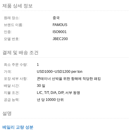
제품 상세 정보
원래 장소:
중국
브랜드 이름:
FAMOUS
인증:
ISO9001
모델 번호:
JBEC200
결제 및 배송 조건
최소 주문 수량:
1
가격:
USD1000~USD1200 per ton
포장 세부 사항:
콘테이너 선박을 위한 항해에 적당한 패킹
배달 시간:
30 일
지불 조건:
L/C, T/T, D/A, D/P, 서부 동맹
공급 능력:
년 당 10000 단위
설명
베일리 교량 성분