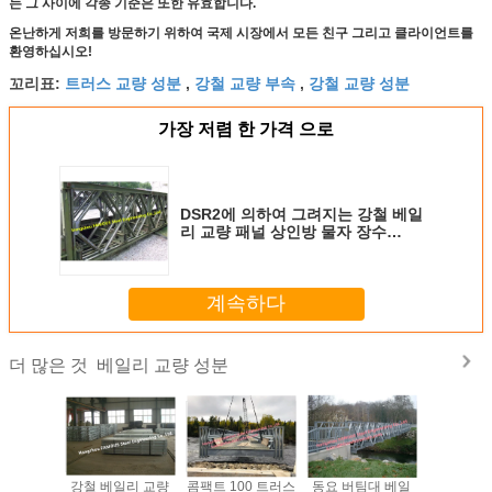
는 그 사이에 각종 기준은 또한 유효합니다.
온난하게 저희를 방문하기 위하여 국제 시장에서 모든 친구 그리고 클라이언트를
환영하십시오!
트러스 교량 성분
강철 교량 부속
강철 교량 성분
꼬리표:
,
,
가장 저렴 한 가격 으로
DSR2에 의하여 그려지는 강철 베일
리 교량 패널 상인방 물자 장수
Q345B - Q460C
계속하다
베일리 교량 성분
더 많은 것
받아서 만
강철 베일리 교량
콤팩트 100 트러스
동요 버팀대 베일
모듈 강철