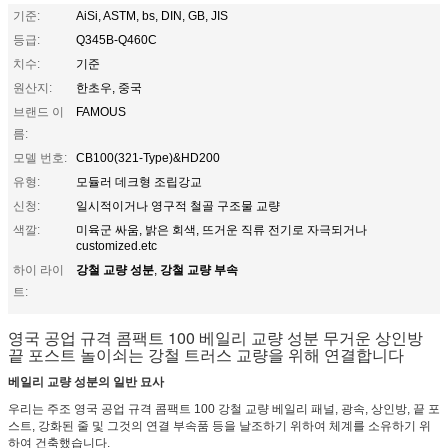
기준:
AiSi, ASTM, bs, DIN, GB, JIS
등급:
Q345B-Q460C
치수:
기준
원산지:
한초우, 중국
브랜드 이
FAMOUS
름:
모델 번호:
CB100(321-Type)&HD200
유형:
모듈러 데크형 조립강교
신청:
일시적이거나 영구적 철골 구조물 교량
색깔:
미육군 싸움, 밝은 회색, 뜨거운 직류 전기로 자극되거나
customized.etc
강철 교량 성분
강철 교량 부속
하이 라이
,
트:
영국 공업 규격 콤팩트 100 베일리 교량 성분 무거운 상인방
끝 포스트 놀이쇠는 강철 트러스 교량을 위해 연결합니다
베일리 교량 성분의 일반 묘사
우리는 주조 영국 공업 규격 콤팩트 100 강철 교량 베일리 패널, 광속, 상인방, 끝 포
스트, 강화된 줄 및 그것의 연결 부속품 등을 날조하기 위하여 체계를 소유하기 위
하여 건축했습니다.