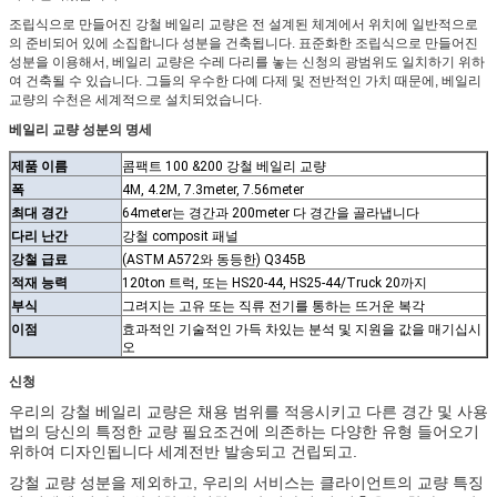
조립식으로 만들어진 강철 베일리 교량은 전 설계된 체계에서 위치에 일반적으로
의 준비되어 있에 소집합니다 성분을 건축됩니다. 표준화한 조립식으로 만들어진
성분을 이용해서, 베일리 교량은 수레 다리를 놓는 신청의 광범위도 일치하기 위하
여 건축될 수 있습니다. 그들의 우수한 다예 다제 및 전반적인 가치 때문에, 베일리
교량의 수천은 세계적으로 설치되었습니다.
베일리 교량 성분의 명세
제품 이름
콤팩트 100 &200 강철 베일리 교량
폭
4M, 4.2M, 7.3meter, 7.56meter
최대 경간
64meter는 경간과 200meter 다 경간을 골라냅니다
다리 난간
강철 composit 패널
강철 급료
(ASTM A572와 동등한) Q345B
적재 능력
120ton 트럭, 또는 HS20-44, HS25-44/Truck 20까지
부식
그려지는 고유 또는 직류 전기를 통하는 뜨거운 복각
이점
효과적인 기술적인 가득 차있는 분석 및 지원을 값을 매기십시
오
신청
우리의 강철 베일리 교량은 채용 범위를 적응시키고 다른 경간 및 사용
법의 당신의 특정한 교량 필요조건에 의존하는 다양한 유형 들어오기
위하여 디자인됩니다 세계전반 발송되고 건립되고.
강철 교량 성분을 제외하고, 우리의 서비스는 클라이언트의 교량 특징