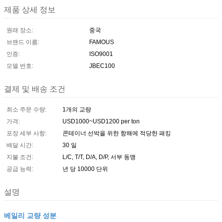
제품 상세 정보
원래 장소:
중국
브랜드 이름:
FAMOUS
인증:
ISO9001
모델 번호:
JBEC100
결제 및 배송 조건
최소 주문 수량:
1개의 교량
가격:
USD1000~USD1200 per ton
포장 세부 사항:
콘테이너 선박을 위한 항해에 적당한 패킹
배달 시간:
30 일
지불 조건:
L/C, T/T, D/A, D/P, 서부 동맹
공급 능력:
년 당 10000 단위
설명
베일리 교량 성분