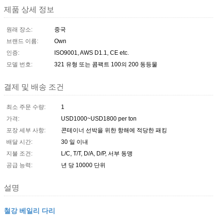
제품 상세 정보
원래 장소:
중국
브랜드 이름:
Own
인증:
ISO9001, AWS D1.1, CE etc.
모델 번호:
321 유형 또는 콤팩트 100의 200 동등물
결제 및 배송 조건
최소 주문 수량:
1
가격:
USD1000~USD1800 per ton
포장 세부 사항:
콘테이너 선박을 위한 항해에 적당한 패킹
배달 시간:
30 일 이내
지불 조건:
L/C, T/T, D/A, D/P, 서부 동맹
공급 능력:
년 당 10000 단위
설명
철강 베일리 다리