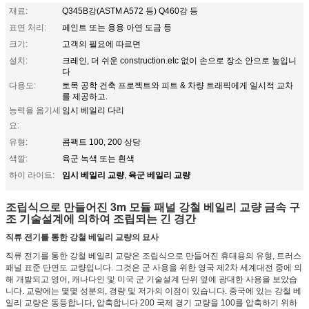
재료:
Q345B강(ASTM A572 등) Q460강 등
표면 처리:
페인트 또는 용융 아연 도금 등
크기:
고객의 필요에 따르면
설치:
크레인, 더 쉬운 construction.etc 없이 손으로 장소 안으로 높입니
다
다용도:
토목 공학 건축 프로젝트와 피트 & 차량 트래픽에게 일시적 교차
를 제공하고.
능력을 옮기세
임시 베일리 다리
요:
유형:
콤팩트 100, 200 상당
색깔:
육군 녹색 또는 흰색
임시 베일리 교량
육군 베일리 교량
하이 라이트:
,
조립식으로 만들어진 3m 모듈 패널 강철 베일리 교량 금속 구
조 기술설계에 의하여 조립되는 긴 경간
직류 전기를 통한 강철 베일리 교량의 묘사
직류 전기를 통한 강철 베일리 교량은 조립식으로 만들어진 휴대용의 유형, 트러스
패널 표준 단면도 교량입니다. 그것은 군 사용을 위한 영국 제2차 세계대전 중에 의
해 개발되고 영어, 캐나다인 및 미국 군 기술설계 단위 옆에 광대한 사용을 보았습
니다. 교량에는 몇몇 성분의, 경량 및 저가의 이점이 있습니다. 중국에 있는 강철 베
일리 교량은 동등합니다, 압축합니다 200 국제 경기 교량을 100를 압축하기 위하