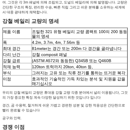
여. 그것은 각 3m 패널에 의해 조립되고, 도널드 베일리에 의해 발명됩니다. 교량은
간단한 구조의 특징, 편리한 수송, 빠른 직립 그리고 쉬운 분해를 소유하는 세계에
서 대중 광대하게 채택합니다.
강철 베일리 교량의 명세
제품 이름
조밀한 321 유형 베일리 교량 콤팩트 100의 200 동등
물의 명세
폭
4.2m, 3.7m, 4m, 7.56m 등
최대 경간
81meter는 경간 또는 200m 다 경간을 골라냅니다
다리 난간
강철 composit 패널
강철 급료
(ASTM A572와 동등한) Q345B 또는 Q460B
적재 능력
120ton 트럭까지 20ton, 40ton 등,
부식
그려지는 고유 또는 직류 전기를 통하는 뜨거운 복각
이점
효과적인 기술적인 가득 차있는 분석 및 지원을 값을
매기십시오
우리의 강철 베일리 교량은 휴대용 강철 교량 각종 분야에서 널리 이용됩니다, 그것
의 가장 중요한 특징 계속 다양한 달성하기 위한 것입니다 입니다
경간, 곰 수용력, 철거하게 쉬운 가볍고 경편한 성분 및 강한 적응성은 간단한으로
빨리 완료될 수 있습니다
공구와 인력.
경쟁 이점