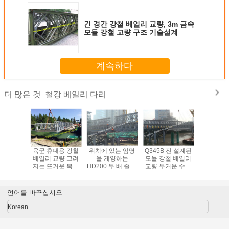
긴 경간 강철 베일리 교량, 3m 금속
모듈 강철 교량 구조 기술설계
계속하다
철강 베일리 다리
더 많은 것
철 베일리
육군 휴대용 강철
위치에 있는 임명
Q345B 전 설계된
주문을 받
로 고속도
베일리 교량 그려
을 게양하는
모듈 강철 베일리
들어진 
육군 베일
지는 뜨거운 복각
HD200 두 배 줄 갑
교량 무거운 수용
의하여 조
량 군
표면 치료 지진 대
판 유형 모듈 강철
량 긴 피로 수명
만들어지
설 방위
베일리 교량
구조물 베
일리 긴 
언어를 바꾸십시오
Korean