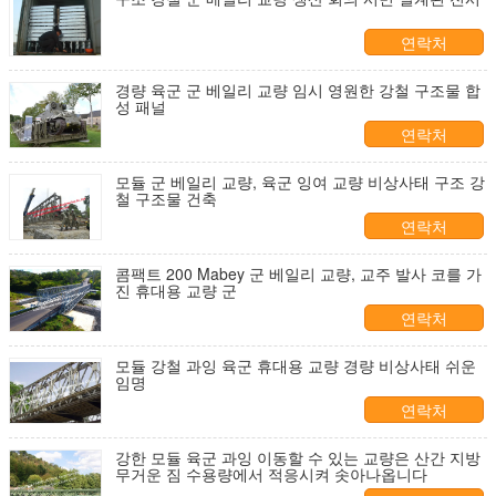
연락처
경량 육군 군 베일리 교량 임시 영원한 강철 구조물 합
성 패널
연락처
모듈 군 베일리 교량, 육군 잉여 교량 비상사태 구조 강
철 구조물 건축
연락처
콤팩트 200 Mabey 군 베일리 교량, 교주 발사 코를 가
진 휴대용 교량 군
연락처
모듈 강철 과잉 육군 휴대용 교량 경량 비상사태 쉬운
임명
연락처
강한 모듈 육군 과잉 이동할 수 있는 교량은 산간 지방
무거운 짐 수용량에서 적응시켜 솟아나옵니다