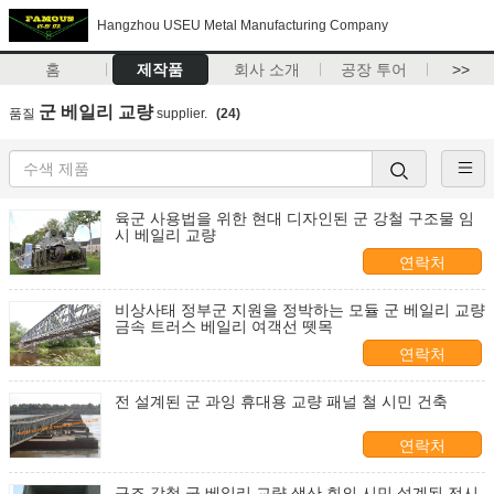
Hangzhou USEU Metal Manufacturing Company
홈
제작품
회사 소개
공장 투어
>>
군 베일리 교량
품질
supplier.
(24)
육군 사용법을 위한 현대 디자인된 군 강철 구조물 임
시 베일리 교량
연락처
비상사태 정부군 지원을 정박하는 모듈 군 베일리 교량
금속 트러스 베일리 여객선 뗏목
연락처
전 설계된 군 과잉 휴대용 교량 패널 철 시민 건축
연락처
구조 강철 군 베일리 교량 생산 회의 시민 설계된 전시