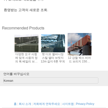
환영받는 고객의 새로운 조회.
Recommended Products
 프로젝트
다양한 요구 사항
핫 디프 젤바니징
바람 저항 클래스
1.2m 갑판
너비 철교판
에 맞게 사용자 정
스틸 델타 브릿지
12 강철 박스 비어
인팅 스틸
의 폭 베일리 브리
12m 길이 6톤 무게
드 브리지 150톤
브리지 다
지 구성 요소 키트
최대 부하 용량
도
언어를 바꾸십시오
Korean
홈
|
회사 소개
|
저희에게 연락주세요
|
사이트맵
|
Privacy Policy