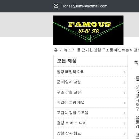
Honesty.tomi@hotmail.com
홈
뉴스
물 근거한 강철 구조물 페인트는 어떨
모든 제품
회
철강 베일리 다리
군 베일리 교량
구조 강철 교량
강
페
베일리 교량 패널
오
구
조립식 강철 구조물
물
물
철강 트 러 스 다리
경
강철 상자 형교
강