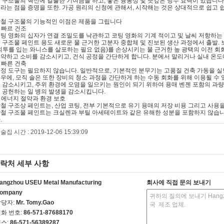
 구조물의 혁신에 걸출한 기여금을 하고, 좋은 융통성 및 뜻깊은 방수 효력이 있습니다
라는 점을 증명을 또한. 가공 원리의 신청에 관해서, 시작해는 것은 상대적으로 쉽고 
철 구조물의 기능적인 이점은 제품을 그립니다
. 빠르 건조
팅 영화의 십자가 연결 조밀도를 낙관하고 코팅 영화의 기계 적이고 및 날씨 저항하는
 구조물 페인트 용도 새로운 물 근거한 고분자 중합체 및 진보된 생산 과정에서 출발.
외투를 입는 와니스를 살포하는 필요 없음)를 손상시키는 물 근거한 높 광택의 이전 회
약하고 소비를 감소시키고, 건식 공정을 간단하게 합니다. 분에서 말리거나 실내 온도
. 빠른 건축
정 도구는 필요하지 않습니다. 일반적으로, 기본적인 분무기는 고품질 건축 가동을 실
우에, 모직 솔은 또한 장비의 청소 과정을 간단하게 하는 수동 회화를 위해 이용될 수
 감소시키고, 주위 환경에 오염을 일으키는 원인이 되기 위하여 용매 벤젠 포함의 과량
 공헌하는 일 병의 발생을 감소시킵니다.
. 에너지 절약과 환경 보호
철 구조상 페인트는, 산업 코팅, 전부 기본적으로 유기 용매의 저장 비용 그리고 사용
철 구조물 페인트는 크실렌과 부틸 아세테이트와 같은 유해한 성분을 포함하지 않습니
.
술집 시간 : 2019-12-06 15:39:09
락처 세부 사항
angzhou USEU Metal Manufacturing
회사에 직접 문의 보내기
ompany
담당자:
Mr. Tomy.Gao
화 번호:
86-571-87688170
스:
86-571-56389287