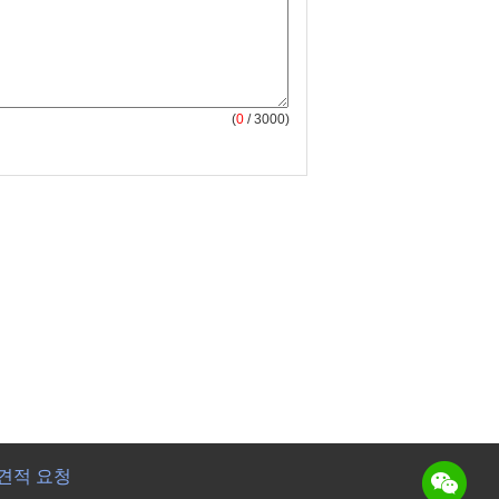
(
0
/ 3000)
견적 요청