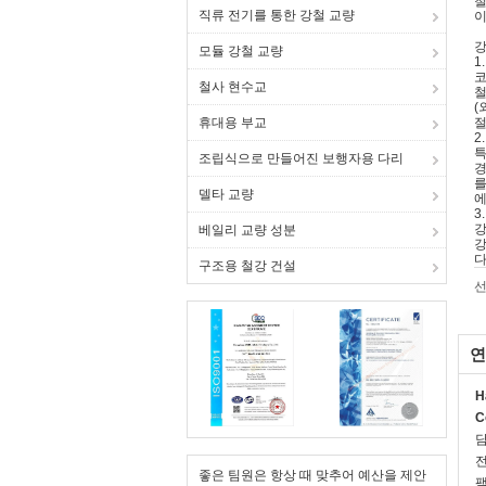
철
직류 전기를 통한 강철 교량
이
강
모듈 강철 교량
1
코
철사 현수교
철
(
휴대용 부교
절
2
특
조립식으로 만들어진 보행자용 다리
경
를
델타 교량
에
3
강
베일리 교량 성분
강
다
구조용 철강 건설
선
연
H
C
전
좋은 팀원은 항상 때 맞추어 예산을 제안
팩