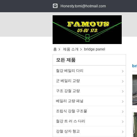
Honesty.tomi@hotmail.com
홈
제품 소개
bridge panel
모든 제품
br
철강 베일리 다리
군 베일리 교량
구조 강철 교량
베일리 교량 패널
조립식 강철 구조물
철강 트 러 스 다리
강철 상자 형교