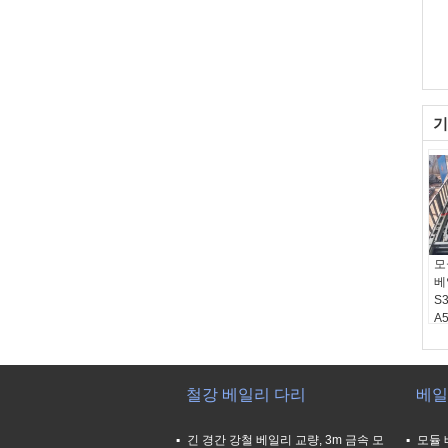
기
모
베
S
A
성
재
Q
기
철강 베일리 다리
베일
DI
치
긴 경간 강철 베일리 교량, 3m 금속 모
모듈 
원