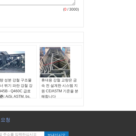
(
0
/ 3000)
량 성분 강철 구조물
휴대용 강철 교량은 금
너 뛰기 파란 강철 강
속 전 설계한 시스템 지
345B - Q460C 급료
원 CE/ASTM 기준을 분
준:
AiSi, ASTM, bs,
해합니다
N, GB, JIS
기준:
AiSi, ASTM, bs,
급:
Q345B-Q460C
DIN, GB, JIS
수:
기준
등급:
Q345B-Q460C
산지:
절강, 중국(본
치수:
기준
 요청
)
원산지:
절강, 중국(본
토)
보내십시오