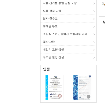
직류 전기를 통한 강철 교량
모듈 강철 교량
철사 현수교
휴대용 부교
조립식으로 만들어진 보행자용 다리
델타 교량
베일리 교량 성분
구조용 철강 건설
인증