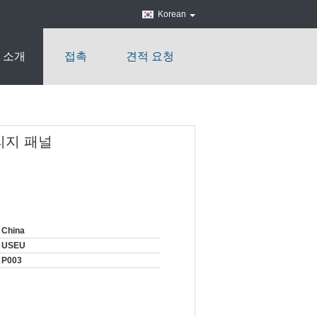
Korean
 소개
접촉
견적 요청
브리지 패널
China
USEU
P003