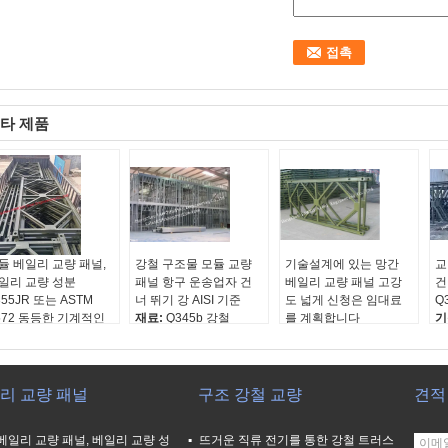
타 제품
듈 베일리 교량 패널,
강철 구조물 모듈 교량
기술설계에 있는 망간
교
일리 교량 성분
패널 항구 운송업자 건
베일리 교량 패널 고강
건
355JR 또는 ASTM
너 뛰기 강 AISI 기준
도 넓게 신청은 임대료
Q
572 동등한 기계적인
재료:
Q345b 강철
를 계획합니다
기
과
기준:
AiSi, ASTM, bs,
기준:
AiSi, ASTM, bs,
DI
료:
Q345B 강철 또는
DIN, GB, JIS
DIN, GB, JIS
등
460 재질
치수:
기준
등급:
Q345B-Q460C
치
준:
AiSi, ASTM, bs,
원산지:
절강, 중국(본
치수:
기준
원
리 교량 패널
구조 강철 교량
견적
N, GB, JIS
토)
원산지:
절강, 중국(본
토
수:
기준
토)
베일리 교량 패널, 베일리 교량 성
뜨거운 직류 전기를 통한 강철 트러스
산지:
절강, 중국(본