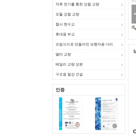
직류 전기를 통한 강철 교량
모듈 강철 교량
철사 현수교
휴대용 부교
조립식으로 만들어진 보행자용 다리
델타 교량
베일리 교량 성분
구조용 철강 건설
인증