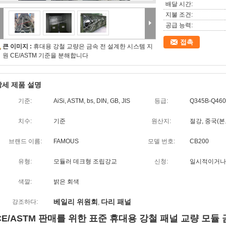
배달 시간:
지불 조건:
공급 능력:
접촉
큰 이미지 :
휴대용 강철 교량은 금속 전 설계한 시스템 지
원 CE/ASTM 기준을 분해합니다
상세 제품 설명
기준:
AiSi, ASTM, bs, DIN, GB, JIS
등급:
Q345B-Q46
치수:
기준
원산지:
절강, 중국(본
브랜드 이름:
FAMOUS
모델 번호:
CB200
유형:
모듈러 데크형 조립강교
신청:
일시적이거나 
색깔:
밝은 회색
베일리 위원회
다리 패널
강조하다:
,
CE/ASTM 판매를 위한 표준 휴대용 강철 패널 교량 모듈