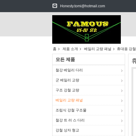
Honesty.tomi@hotmail.com
홈
제품 소개
베일리 교량 패널
휴대용 강철
모든 제품
철강 베일리 다리
군 베일리 교량
구조 강철 교량
베일리 교량 패널
조립식 강철 구조물
철강 트 러 스 다리
강철 상자 형교