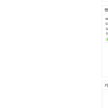
연
H
C
전
기