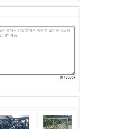
(
0
/ 3000)