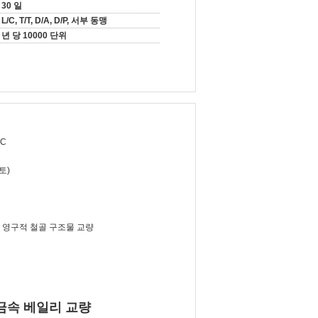
30 일
L/C, T/T, D/A, D/P, 서부 동맹
년 당 10000 단위
0C
토)
영구적 철골 구조물 교량
 금속 베일리 교량