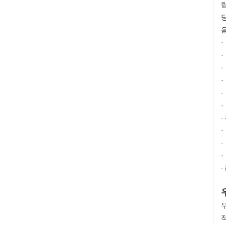
·
·
·
·
·