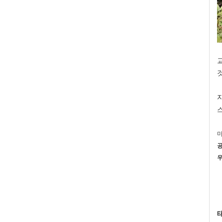
스
공
우