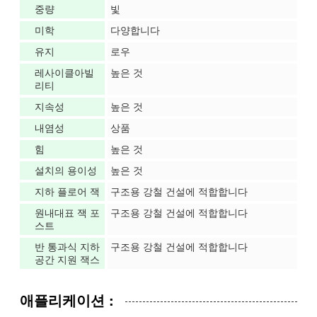
중량
빛
미학
다양합니다
유지
로우
레사이클아빌
높은 것
리티
지속성
높은 것
내염성
상품
힘
높은 것
설치의 용이성
높은 것
지하 플로어 잭
구조용 강철 건설에 적합합니다
원내대표 잭 포
구조용 강철 건설에 적합합니다
스트
반 통과식 지하
구조용 강철 건설에 적합합니다
공간 지원 잭스
애플리케이션 :