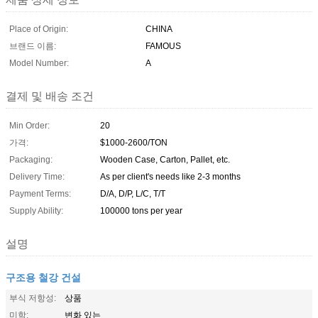
Place of Origin:
CHINA
브랜드 이름:
FAMOUS
Model Number:
A
결제 및 배송 조건
Min Order:
20
가격:
$1000-2600/TON
Packaging:
Wooden Case, Carton, Pallet, etc.
Delivery Time:
As per client's needs like 2-3 months
Payment Terms:
D/A, D/P, L/C, T/T
Supply Ability:
100000 tons per year
설명
구조용 철강 건설
부식 저항성:
상품
미학:
변화 있는