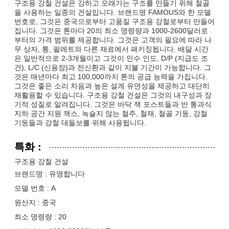
구조용 강철 건설은 강하고 오래가는 구조를 만들기 위해 철골
을 사용하는 일종의 건설입니다. 브랜드명 FAMOUS와 한 모델
번호로, 그것은 중국으로부터 고품질 구조용 강철로부터 만들어
집니다. 그것은 톤마다 20의 최소 명령량과 1000-2600달러로
부터의 가격 범위를 제공합니다. 그것은 고객의 필요에 따라 나
무 상자, 통, 팔레트와 다른 재료에서 패키징됩니다. 배달 시간
은 일반적으로 2-3개월이고 그것이 인수 인도, D/P (지급도 조
건), L/C (신용장)과 전신환과 같이 지불 기간이 가능합니다. 그
것은 매년마다 최고 100,000까지 톤의 공급 능력을 가집니다.
그것은 좋은 소리 차음과 높은 설계 유연성을 제공하고 대단히
재활용할 수 있습니다. 구조용 강철 건설은 그것의 내구성과 장
기적 성질로 알려집니다. 그것은 바닥 잭 포스트들과 반 통과식
지하 공간 지원 잭스, 녹슬지 않는 철주, 철재, 철골 기둥, 강철
기둥들과 강철 대들보를 위해 사용됩니다.
특화 :
구조용 강철 건설
브랜드명 : 유명합니다
모델 번호 : A
원산지 : 중국
최소 명령량 : 20