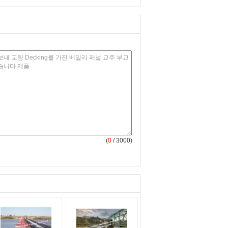
(
0
/ 3000)