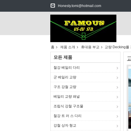
Honesty.tomi@hotmail.com
홈
제품 소개
휴대용 부교
교량 Decking
모든 제품
철강 베일리 다리
군 베일리 교량
구조 강철 교량
베일리 교량 패널
조립식 강철 구조물
철강 트 러 스 다리
강철 상자 형교