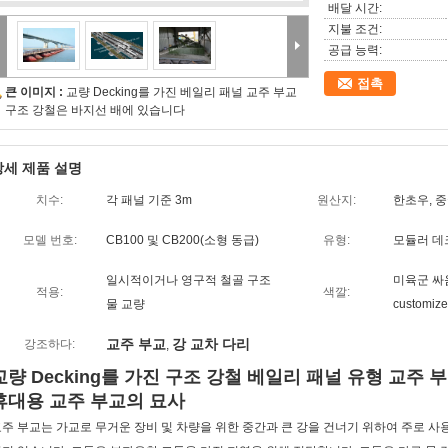
배달 시간:
지불 조건:
공급 능력:
접촉
큰 이미지 :
교량 Decking를 가진 베일리 패널 교주 부교
구조 강철은 바지선 배에 있습니다
상세 제품 설명
치수:
각 패널 기준 3m
원산지:
한초우, 
모델 번호:
CB100 및 CB200(소형 동급)
유형:
모듈러 데
일시적이거나 영구적 철골 구조
미육군 싸
적용:
색깔:
물 교량
customize
교주 부교
강 교차 다리
강조하다:
,
교량 Decking를 가진 구조 강철 베일리 패널 유형 교주
휴대용 교주 부교의 묘사
주 부교는 가교로 무거운 장비 및 차량을 위한 중간과 큰 강을 건너기 위하여 주로 사