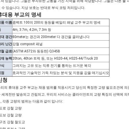
져 있습니다. 그들은 부자유한 교통을 가진 지역을 위해 적당합니다. 그들은 다른 물 
 수 있습니다. 지상 보호는 반대로 부식 코팅 처리입니다.
휴대용 부교의 명세
제품 이름
콤팩트 100의 200의 동등물 베일리 패널 교주 부교의 명세
폭
4m, 3.7m, 4.2m, 7.3m 등
최대 경간
80meter는 경간과 200meter 다 경간을 골라냅니다
다리 난간
강철 composit 패널
강철 급료
(ASTM A572와 동등한) Q345B
적재 능력
20ton, 40ton 트럭 등, 또는 HS20-44, HS25-44/Truck 20
부식
그려지는 고유 또는 직류 전기를 통하는 뜨거운 복각
이점
효과적인 기술적인 가득 차있는 분석 및 지원을 값을 매기십시오
신청
리의 휴대용 교주 부교는 채용 범위를 적응시키고 당신의 특정한 교량 필요조건에 
 세계전반 발송되고 건립되고. 우리의 서비스는 클라이언트의 교량 특징의 선택에 의
, 각종 교량의 범위는 다음과 같이 입니다:
 도로 강철 교량
 도보 강철 교량
 구조 강철 철도교