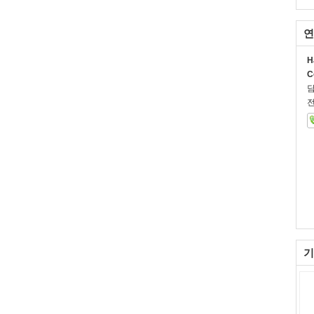
연
H
C
전
기