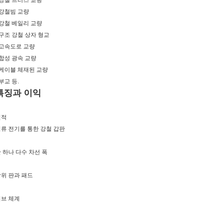
 강철 트러스 교량
 강철빔 교량
 강철 베일리 교량
 구조 강철 상자 형교
 고속도로 교량
 합성 광속 교량
 케이블 체재된 교량
 부교 등.
특징과 이익
선적
류 전기를 통한 강철 갑판
 하나 다수 차선 폭
위 판과 패드
커브 체계