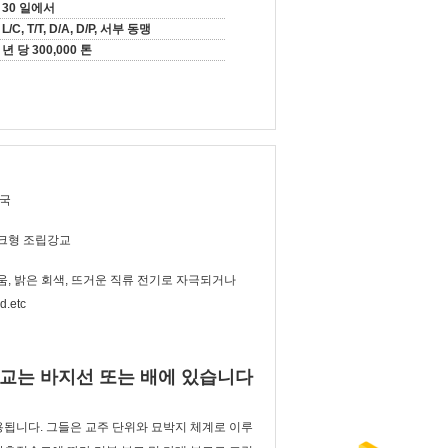
30 일에서
L/C, T/T, D/A, D/P, 서부 동맹
년 당 300,000 톤
중국
크형 조립강교
움, 밝은 회색, 뜨거운 직류 전기로 자극되거나
d.etc
 부교는 바지선 또는 배에 있습니다
용됩니다. 그들은 교주 단위와 묘박지 체계로 이루