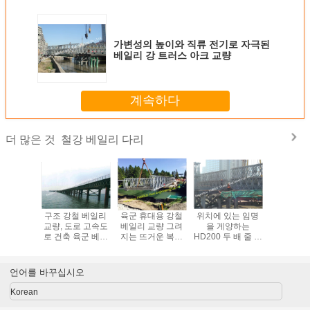
가변성의 높이와 직류 전기로 자극된
베일리 강 트러스 아크 교량
계속하다
철강 베일리 다리
더 많은 것
전 설계된
구조 강철 베일리
육군 휴대용 강철
위치에 있는 임명
주문을 받
 다리 모
교량, 도로 고속도
베일리 교량 그려
을 게양하는
들어진 
모이는 임
로 건축 육군 베일
지는 뜨거운 복각
HD200 두 배 줄 갑
의하여 조
명
리 교량 군
표면 치료 지진 대
판 유형 모듈 강철
만들어지
설 방위
베일리 교량
구조물 베
일리 긴 
언어를 바꾸십시오
Korean