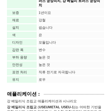
러스 궁상의치, 강 베일리 트러스 궁상의
치
보증
1년이요
재료
강철
설치
쉽습니다
색
은
디자인
모듈입니다
갑판 폭
변수
부하 용량
높은 것
안전성
높은 것
표면 처리
직류 전기로 자극됩니다
유지
로우
애플리케이션 :
강 베일리식 조립교 애플리케이션과 시나리오
강 베일리식 조립교
(
USEUMETAL USEU-1
)는 어떠한 기반을