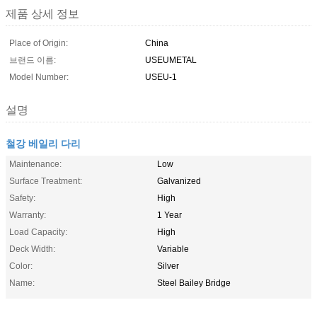
제품 상세 정보
Place of Origin:
China
브랜드 이름:
USEUMETAL
Model Number:
USEU-1
설명
철강 베일리 다리
Maintenance:
Low
Surface Treatment:
Galvanized
Safety:
High
Warranty:
1 Year
Load Capacity:
High
Deck Width:
Variable
Color:
Silver
Name:
Steel Bailey Bridge