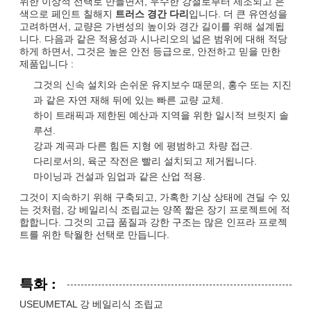
위한 이상적 선택로 만들면서, 우수한 강철로부터 제조되고 은
색으로 페인트 칠해지
트러스 경간 다리
입니다. 더 큰 유연성을
고려하면서, 교량은 가변성의 높이와 경간 길이를 위해 설계됩
니다. 다음과 같은 적용성과 시나리오의 넓은 범위에 대해 적당
하게 하면서, 그것은 높은 안전 등급으로, 안전하고 믿을 만한
제품입니다 :
그것의 신속 설치와 손쉬운 유지보수 때문의, 홍수 또는 지진
과 같은 자연 재해 뒤에 있는 빠른 교량 교체.
하이 트래픽과 제한된 예산과 지역을 위한 일시적 브릿지 솔
루션.
강과 계곡과 다른 힘든 지형 에 평범하고 차량 접근.
다리로서의, 육군 작전은 빨리 설치되고 제거됩니다.
마이닝과 건설과 임업과 같은 산업 적용.
그것이 지속하기 위해 구축되고, 가혹한 기상 상태에 견딜 수 있
는 것처럼, 강 베일리식 조립교는 양쪽 짧은 장기 프로젝트에 적
합합니다. 그것의 고급 품질과 강한 구조는 많은 인프라 프로젝
트를 위한 탁월한 선택로 만듭니다.
특화 :
USEUMETAL 강 베일리식 조립교