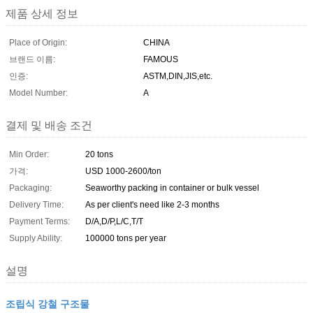
제품 상세 정보
Place of Origin:
CHINA
브랜드 이름:
FAMOUS
인증:
ASTM,DIN,JIS,etc.
Model Number:
A
결제 및 배송 조건
Min Order:
20 tons
가격:
USD 1000-2600/ton
Packaging:
Seaworthy packing in container or bulk vessel
Delivery Time:
As per client's need like 2-3 months
Payment Terms:
D/A,D/P,L/C,T/T
Supply Ability:
100000 tons per year
설명
조립식 강철 구조물