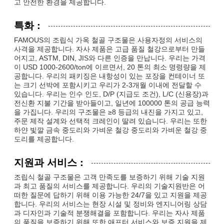
고 안전한 환경을 제공합니다.
특화 :
FAMOUS의 조립식 가옥 철골 구조물은 사용자정의 서비스의
사격을 제공합니다. 자사 제품은 고급 품질 철강으로부터 만들
어지고, ASTM, DIN, JIS와 다른 인증을 만납니다. 우리는 가격
이 USD 1000-2600/ton에 이르면서, 20 톤의 최소 명령량을 제
공합니다. 우리의 패키징은 내항성이 있는 포장을 컨테이너 또
는 크기 선박에 포함시키고 우리가 2-3개월 이내에 전달할 수
있습니다. 우리는 인수 인도, D/P (지급도 조건), L/C (신용장)과
전신환 지불 기간을 받아들이고, 일년에 100000 톤의 공급 능력
을 가집니다. 우리의 구조물은 ≥8 등급의 내진을 가지고 있고,
주문 제작 설계와 선택적 크레인이 딸려 있습니다. 우리는 또한
하얀 빛깔 금속 중도리와 가벼운 철강 중도리와 가벼운 철강 중
도리를 제공합니다.
지원과 서비스 :
조립식 철골 구조물은 고객 만족도를 보증하기 위해 기술 지원
과 최고 품질의 서비스를 제공합니다. 우리의 기술지원반은 어
떠한 질문에 답하기 위해 이용 가능한 24/7을 있고 지원을 제공
합니다. 우리의 서비스는 현장 시설 및 정비와 엔지니어링 상담
과 디자인과 기술적 분쟁해결을 포함합니다. 우리는 자사 제품
의 품질을 보증하기 위해 또한 애프터 서비스와 보증 지원을 제