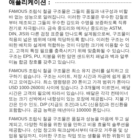
애플리케이션 :
FAMOUS 조립식 철골 구조물은 그들의 품질과 내구성과 비할
바 없는 성능으로 알려집니다. 이러한 구조물은 우수한 강철로
부터 제조되고 그들의 우수한 강도와 수명을 보증하도록 직류
전기로 자극됩니다. 금속 중도리와 메자닌 중도리는 ASTM,
DIN, JIS와 다른 검정 표준을 만나도록 설계됨으로써, 구조물이
적용의 넓은 범위에 대해 적당하도록 합니다. 이러한 구조는 어
떠한 배치와 설계에 적합하는 것이 다양한 크기에 이용할 수 있
고, 고객의 특정 필요를 충족시키기 위해 맞춤화될 수 있습니다.
구조는 EPS, PU, 지붕을 위한 암면 샌드위치 패널과 벽과 알루
미늄 합금 창호를 갖추고 있습니다.
FAMOUS 조립식 철골 구조물은 최소 유지 관리를 설치하고 요
구하기 쉽습니다. 구조는 사이트, 저장 시간과 자금에 쉽게 옮겨
지고 모여집니다. 최소 명령량은 20 톤이고 가격 범위가 톤마다
USD 1000-2600의 사이에 있습니다. 2-3개월에 이르면서, 배달
시간은 고객의 필요에 따라서 있습니다. 배달은 각각 컨테이너
또는 크기 선박에서 내항성이 있는 포장에 제공됩니다. 지불 기
간은 인수 인도, D/P (지급도 조건)과 L/C (신용장)과 전신환을
포함합니다. 공급 능력은 매년마다 100000 톤입니다.
FAMOUS 조립식 철골 구조물은 품질과 성능을 마음에 두고 설
계되고, 다양한 적용을 위한 믿을 만하고 비용 효율적 솔루션을
제공합니다. 산업 창고와 워크샵에서부터 대규모 거주용 및 상
업용 빌딩까지, 이러한 구조는 작업 또는 생활을 위한 위험이 없