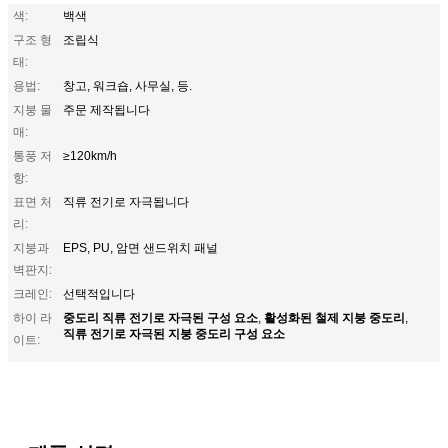
색:
백색
구조 형
조립식
태:
용법:
창고, 워크숍, 사무실, 등.
지붕 물
주문 제작됩니다
매:
통풍 저
≥120km/h
항:
표면 처
직류 전기로 자극됩니다
리:
지붕과
EPS, PU, 암면 샌드위치 패널
벽판지:
크레인:
선택적입니다
중도리 직류 전기로 자극된 구성 요소
활성화된 철제 지붕 중도리
하이 라
,
,
직류 전기로 자극된 지붕 중도리 구성 요소
이트: