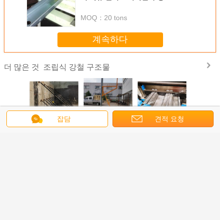
MOQ：
20 tons
계속하다
조립식 강철 구조물
더 많은 것
잡담
견적 요청
위한 알루
일시적 수평선상
아에치아이브스를
지면 석판 체계 건
쉽게 설치 
 철골 구
영구적 지지와 벽
떠받치는 ASTM 강
축을 위한 직류 전
는 전공 
도리 부식
브레이싱
철 임시 건물 금속
기를 통한 강철 합
물
지
성 금속 Decking
Formwork
언어를 바꾸십시오
Korean