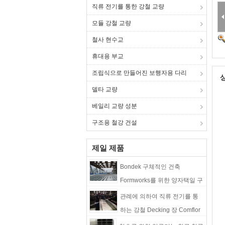
직류 전기를 통한 강철 교량
모듈 강철 교량
철사 현수교
휴대용 부교
조립식으로 만들어진 보행자용 다리
델타 교량
베일리 교량 성분
구조용 철강 건설
제일 제품
Bondek 구체적인 건축
Formworks를 위한 양자택일 구
조 강철 갑판
관례에 의하여 직류 전기를 통
하는 강철 Decking 장 Comflor
80 60 210의 합성물 금속 지면