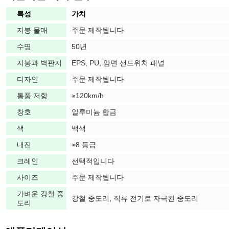
특성
가치
지붕 물매
주문 제작됩니다
수명
50년
지붕과 벽판지
EPS, PU, 암면 샌드위치 패널
디자인
주문 제작됩니다
통풍 저항
≥120km/h
창호
알루미늄 합금
색
백색
내진
≥8 등급
크레인
선택적입니다
사이즈
주문 제작됩니다
가벼운 강철 중
강철 중도리, 직류 전기로 자극된 중도리
도리