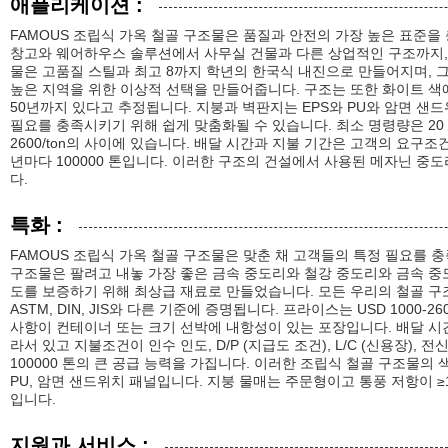
애플리케이션 :
FAMOUS 조립식 가옥 철골 구조물은 품질과 안전의 가장 높은 표준
창고와 웨어하우스 솔루션에서 사무실 건물과 다른 상업적인 구조까지,
물은 고품질 스틸과 최고 8까지 학년의 한국식 내진으로 만들어지며, 
높은 지역을 위한 이상적 선택을 만들어줍니다. 구조는 또한 화이트 색
50년까지 있다고 추정됩니다. 지붕과 벽판지는 EPS와 PU와 암면 샌
필요를 충족시키기 위해 쉽게 맞춤화될 수 있습니다. 최소 명령량은 20 톤
2600/ton의 사이에 있습니다. 배달 시간과 지불 기간은 고객의 요구
년마다 100000 톤입니다. 이러한 구조의 건설에서 사용된 메자닌 
다.
특화 :
FAMOUS 조립식 가옥 철골 구조물은 맞춘 채 고객들의 특정 필요를 
구조물은 팔려고 내놓 가장 좋은 금속 중도리와 철강 중도리와 금속 중
도를 보증하기 위해 최상급 재료로 만들었습니다. 모든 우리의 철골 구조
ASTM, DIN, JIS와 다른 기준에 증명됩니다. 프라이스는 USD 1000-
사항이 컨테이너 또는 크기 선박에 내항성이 있는 포장입니다. 배달 시간
라서 있고 지불조건이 인수 인도, D/P (지급도 조건), L/C (신용장),
100000 톤의 큰 공급 능력을 가집니다. 이러한 조립식 철골 구조물의 
PU, 암면 샌드위치 패널입니다. 지붕 물매는 주문형이고 통풍 저항이 ≥1
입니다.
지원과 서비스 :