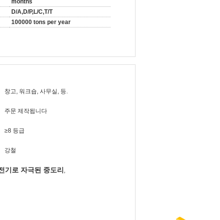
months
D/A,D/P,L/C,T/T
100000 tons per year
창고, 워크숍, 사무실, 등.
주문 제작됩니다
≥8 등급
강철
 전기로 자극된 중도리
,