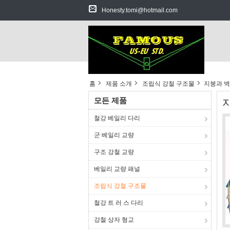
Honesty.tomi@hotmail.com
홈
제품 소개
조립식 강철 구조물
지붕과 벽
모든 제품
철강 베일리 다리
군 베일리 교량
구조 강철 교량
베일리 교량 패널
조립식 강철 구조물
철강 트 러 스 다리
강철 상자 형교