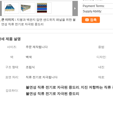
Payment Terms:
Supply Ability:
큰 이미지 :
지붕과 벽판지 암면 샌드위치 패널을 위한 불
접촉
연성 직류 전기로 자극된 중도리
상세 제품 설명
사이즈:
주문 제작됩니다
용법:
색:
백색
디자인:
구조 형태:
조립식
내진:
표면 처리:
직류 전기로 자극됩니다
재료:
불연성 직류 전기로 자극된 중도리
지진 저항하는 직류
,
강조하다:
불연성 직류 전기로 자극된 중도리