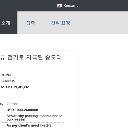
Korean
 소개
접촉
견적 요청
직류 전기로 자극된 중도리
CHINA
FAMOUS
ASTM,DIN,JIS,etc.
ty:
20 tons
USD 1000-2600/ton
Seaworthy packing in container or
bulk vessel
As per client's need like 2-3