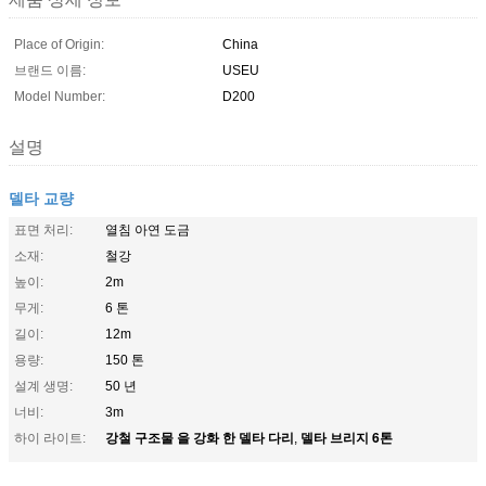
Place of Origin:
China
브랜드 이름:
USEU
Model Number:
D200
설명
델타 교량
표면 처리:
열침 아연 도금
소재:
철강
높이:
2m
무게:
6 톤
길이:
12m
용량:
150 톤
설계 생명:
50 년
너비:
3m
강철 구조물 을 강화 한 델타 다리
델타 브리지 6톤
하이 라이트:
,