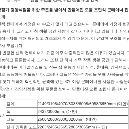
강철 구조물 건축
구조 강철 구조 건축
강조하다:
,
상점가 경양식점을 위한 주문을 받아서 만들어진 모듈 조립식 콘테이너 집
소개:
선적 컨테이너 가정은 더 수요가 많게 되고 있습니다. 콘테이너 가정과 변경
축 용지에, 그리고 마침 생활 공간 사방에 갑자기 나타나고 있습니다. 당신
목적든지를 위해 혁신되고 개조되기 수 있기 때문에, 이 유일한 구조를 지
조차 모릅니다.
왜 변경한 선적 컨테이너가 요즘 아주 대중적인지 많은 이유가 있습니다: 
다능하고 튼튼합니다, 그러나 또한 단 하나 가족 작풍 생활 공간에 관해서
콘테이너는 미니멀리스트 및 작은 집 운동의 제안 안정, 휴대용, 양자택일
시로 동등하게 어울립니다. 그러나 그들은 “작은” 가정을 원해 사람들을 위
을 짓기 위하여 혁신적인 윤곽에 있는 3개 이상 콘테이너를 사용한 사람들
명세:
길이
2140/3105/4070/5035/6008/6058/6950mm (대안)
폭
2438/3000mm, (대안)
크기
고도
2600/2800/3000/3200mm (대안)
실내 명확한 고도
2265/2465/2665/2865/3065mm (대안)