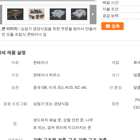
배달 시간:
지불 조건:
공급 능력:
접촉
큰 이미지 :
상점가 경양식점을 위한 주문을 받아서 만들어
진 모듈 조립식 콘테이너 집
상세 제품 설명
자료:
컨테이너
색깔:
회색
구조:
컨테이너 하우스
크기:
맞
표준:
중국 GB, 미국, EU, AUS, NZ .etc.
안 훈장:
맞
, 
응용 프로그램:
상점가 또는 경양식점
창문:
CE
샌드위치 패널 문, 강철 안전 문, 나무
문:
로 되는, 겹켜 유리제 미끄러지는 문