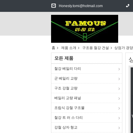
Honesty.tomi@hotmail.com
홈
제품 소개
구조용 철강 건설
상점가 경양
모든 제품
철강 베일리 다리
군 베일리 교량
구조 강철 교량
베일리 교량 패널
조립식 강철 구조물
철강 트 러 스 다리
강철 상자 형교