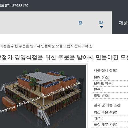
86-571-87688170
홈
약
제품
식점을 위한 주문을 받아서 만들어진 모듈 조립식 콘테이너 집
상점가 경양식점을 위한 주문을 받아서 만들어진 모
제품 상세 정보:
원래 장소:
브랜드 이름:
인증:
모델 번호:
결제 및 배송 조건:
최소 주문 수량:
가격:
포장 세부 사항: