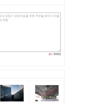
(
0
/ 3000)