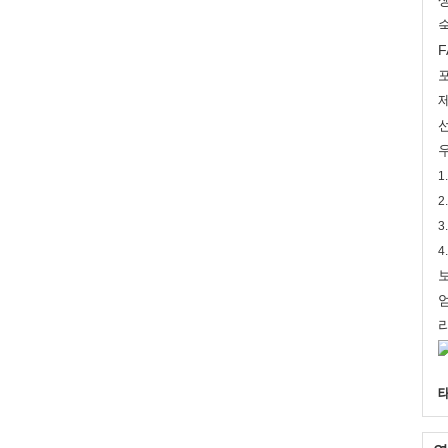
F
선
1
2
3
4