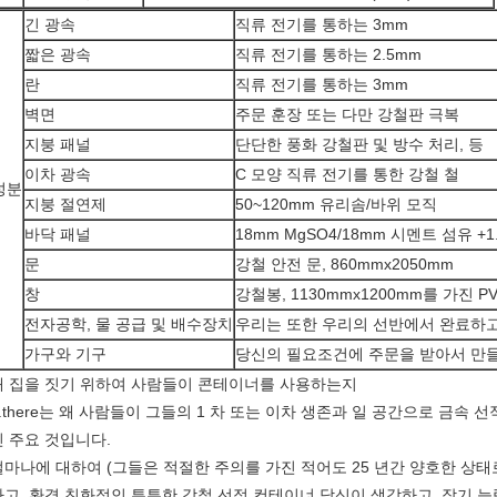
긴 광속
직류 전기를 통하는 3mm
짧은 광속
직류 전기를 통하는 2.5mm
란
직류 전기를 통하는 3mm
벽면
주문 훈장 또는 다만 강철판 극복
지붕 패널
단단한 풍화 강철판 및 방수 처리, 등
이차 광속
C 모양 직류 전기를 통한 강철 철
성분
지붕 절연제
50~120mm 유리솜/바위 모직
바닥 패널
18mm MgSO4/18mm 시멘트 섬유 +1.
문
강철 안전 문, 860mmx2050mm
창
강철봉, 1130mmx1200mm를 가진 P
전자공학, 물 공급 및 배수장치
우리는 또한 우리의 선반에서 완료하고
가구와 기구
당신의 필요조건에 주문을 받아서 만
왜 집을 짓기 위하여 사람들이 콘테이너를 사용하는지
1.there는 왜 사람들이 그들의 1 차 또는 이차 생존과 일 공간으로 금속
인 주요 것입니다.
얼마나에 대하여 (그들은 적절한 주의를 가진 적어도 25 년간 양호한 상
하고, 환경 친화적인 튼튼한 강철 선적 컨테이너 당신이 생각하고, 장기 능력